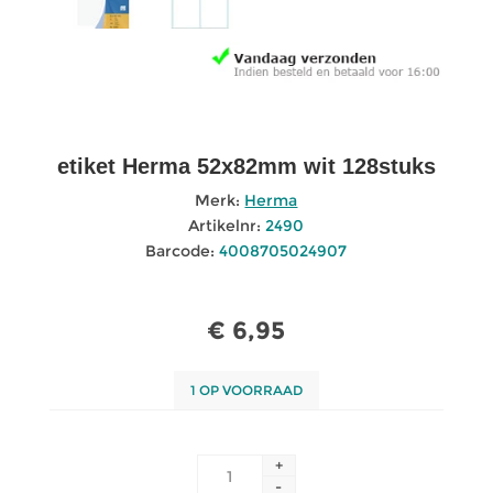
etiket Herma 52x82mm wit 128stuks
Merk:
Herma
Artikelnr:
2490
Barcode:
4008705024907
€ 6,95
1 OP VOORRAAD
+
-