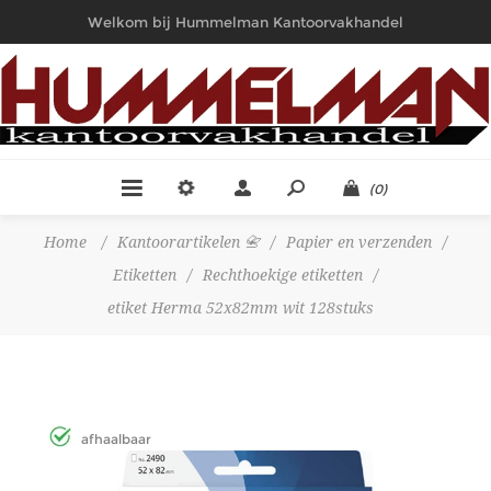
Welkom bij Hummelman Kantoorvakhandel
(0)
Home
/
Kantoorartikelen 📇
/
Papier en verzenden
/
Etiketten
/
Rechthoekige etiketten
/
etiket Herma 52x82mm wit 128stuks
afhaalbaar