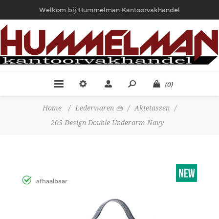
Welkom bij Hummelman Kantoorvakhandel
(0)
Home
/
Lederwaren 👜
/
Aktetassen
/
20S Design Double Underarm Navy
afhaalbaar