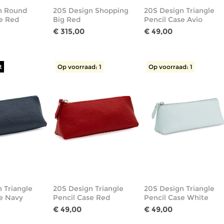
n Round
20S Design Shopping
20S Design Triangle
e Red
Big Red
Pencil Case Avio
€ 315,00
€ 49,00
t
Op voorraad: 1
Op voorraad: 1
 Triangle
20S Design Triangle
20S Design Triangle
se Navy
Pencil Case Red
Pencil Case White
€ 49,00
€ 49,00