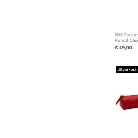
20S Desig
Pencil Ca
€ 49,00
Uitverkoch