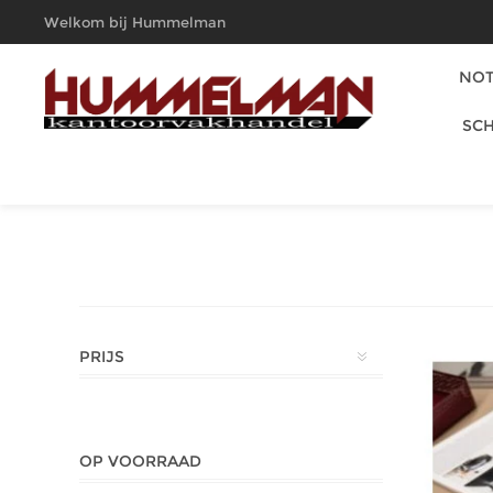
Welkom bij Hummelman
Kantoorvakhandel
NOT
SCH
PRIJS
OP VOORRAAD