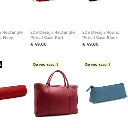
n Rectangle
20S Design Rectangle
20S Design Round
se Navy
Pencil Case Red
Pencil Case Black
€ 49,00
€ 49,00
t
Op voorraad: 1
Op voorraad: 1