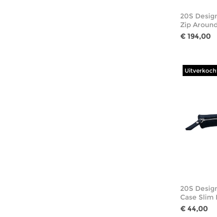
20S Design
Zip Aroun
€ 194,00
Uitverkoch
20S Design
Case Slim 
€ 44,00