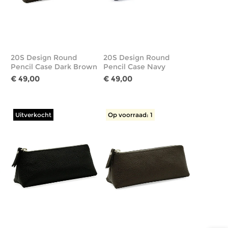
20S Design Round
20S Design Round
Pencil Case Dark Brown
Pencil Case Navy
€ 49,00
€ 49,00
Uitverkocht
Op voorraad: 1