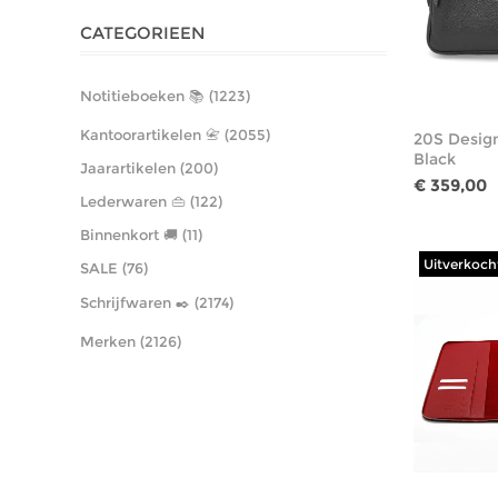
CATEGORIEEN
Notitieboeken 📚 (1223)
Kantoorartikelen 📇 (2055)
20S Desig
Black
Jaarartikelen (200)
€ 359,00
Lederwaren 👜 (122)
Binnenkort 🚚 (11)
Uitverkoch
SALE (76)
Schrijfwaren ✒️ (2174)
Merken (2126)