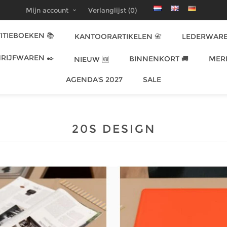
Mijn account
Verlanglijst
(0)
ITIEBOEKEN 📚
KANTOORARTIKELEN 📇
LEDERWARE
RIJFWAREN ✒️
BINNENKORT 🚚
MER
NIEUW 🆕
AGENDA'S 2027
SALE
20S DESIGN