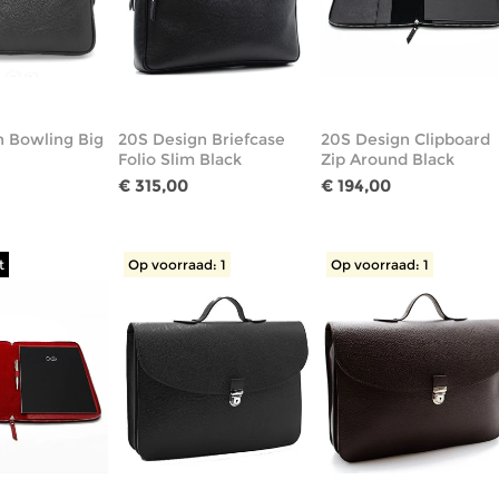
n Bowling Big
20S Design Briefcase
20S Design Clipboard
Folio Slim Black
Zip Around Black
€ 315,00
€ 194,00
t
Op voorraad: 1
Op voorraad: 1