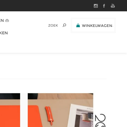
N 👜
WINKELWAGEN
(0)
KEN
SUBTOTAAL: