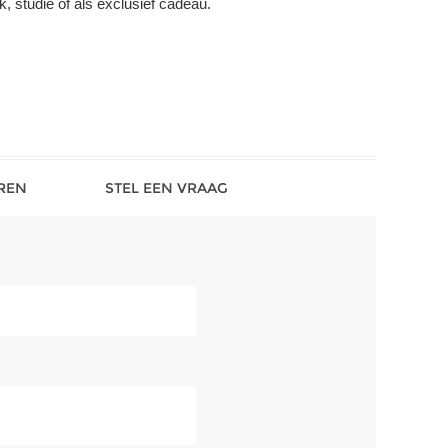
, studie of als exclusief cadeau.
REN
STEL EEN VRAAG