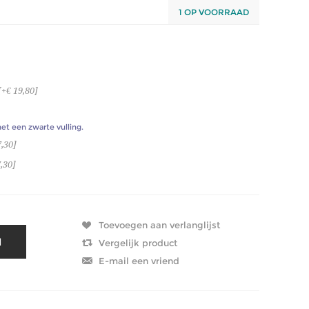
1 OP VOORRAAD
+€ 19,80]
et een zwarte vulling.
,30]
,30]