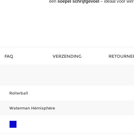
een
soepel schrijfgevoel
– ideaal voor werk
FAQ
VERZENDING
RETOURNE
Rollerball
Waterman Hémisphère