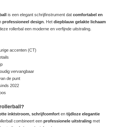
ball
is een elegant schrijfinstrument dat
comfortabel en
en
professioneel design
. Het
diepblauw gelakte lichaam
deze rollerbal een moderne en verfijnde uitstraling.
urige accenten (CT)
tails
ip
voudig vervangbaar
van de punt
sinds 2022
oos
ollerball?
otte inktstroom, schrijfcomfort
en
tijdloze elegantie
llerball combineert een
professionele uitstraling
met