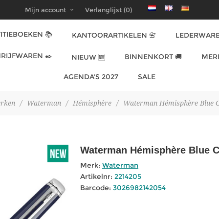
Mijn account
Verlanglijst
(0)
ITIEBOEKEN 📚
KANTOORARTIKELEN 📇
LEDERWARE
RIJFWAREN ✒️
BINNENKORT 🚚
MER
NIEUW 🆕
AGENDA'S 2027
SALE
rken
/
Waterman
/
Hémisphère
/
Waterman Hémisphère Blue CT
Waterman Hémisphère Blue CT
Merk:
Waterman
Artikelnr:
2214205
Barcode:
3026982142054