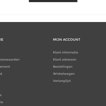
IE
MIJN ACCOUNT
Klant informatie
voorwaarden
Klant adressen
atement
Bestellingen
id
Winkelwagen
Verlanglijst
es
ie