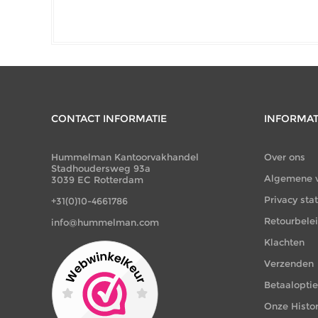
CONTACT INFORMATIE
INFORMAT
Hummelman Kantoorvakhandel
Over ons
Stadhoudersweg 93a
Algemene 
3039 EC Rotterdam
Privacy st
+31(0)10-4661786
Retourbele
info@hummelman.com
Klachten
Verzenden
Betaalopti
Onze Histor