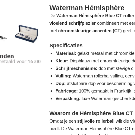
Waterman Hémisphère
De
Waterman Hémisphère Blue CT roller
vloeiend schrijfplezier
combineert met e
met
chroomkleurige accenten (CT)
geeft 
Specificaties
Materiaal:
gelakt metaal met chroomkle
Kleur:
Diepblauw met chroomkleurige de
Schrijfmechanisme:
dop met stevige cl
Vulling:
Waterman rollerballvulling, een
Dop:
afsluitbare dop voor bescherming 
Fabricage:
100% gemaakt in Frankrijk, 
Verpakking:
luxe Waterman geschenkd
Waarom de Hémisphère Blue CT r
Omdat je een
stijlvolle rollerball
wilt die
vl
biedt. De Waterman Hémisphère Blue CT ro