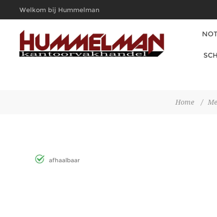
Welkom bij Hummelman
Kantoorvakhandel
NOT
SCH
Home
/
Me
afhaalbaar