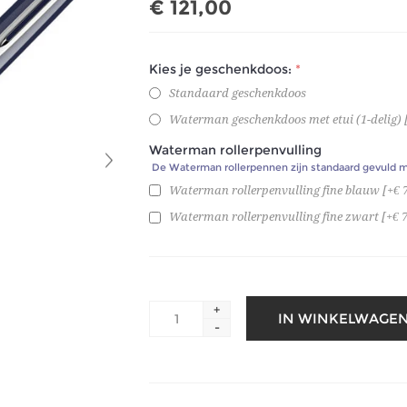
€ 121,00
Kies je geschenkdoos:
*
Standaard geschenkdoos
Waterman geschenkdoos met etui (1-delig) [
Waterman rollerpenvulling
De Waterman rollerpennen zijn standaard gevuld m
Waterman rollerpenvulling fine blauw [+€ 7
Waterman rollerpenvulling fine zwart [+€ 7
+
-