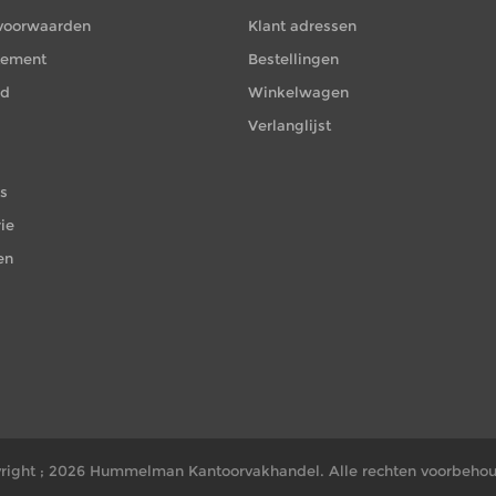
voorwaarden
Klant adressen
atement
Bestellingen
id
Winkelwagen
Verlanglijst
es
ie
en
right ; 2026 Hummelman Kantoorvakhandel. Alle rechten voorbeho