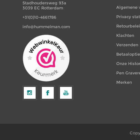
Stadhoudersweg 93a
Algemene 
3039 EC Rotterdam
Privacy st
+31(0)10-4661786
Retourbele
info@hummelman.com
Klachten
Verzenden
Betaalopti
Onze Histor
Pen Graver
Merken
Copy