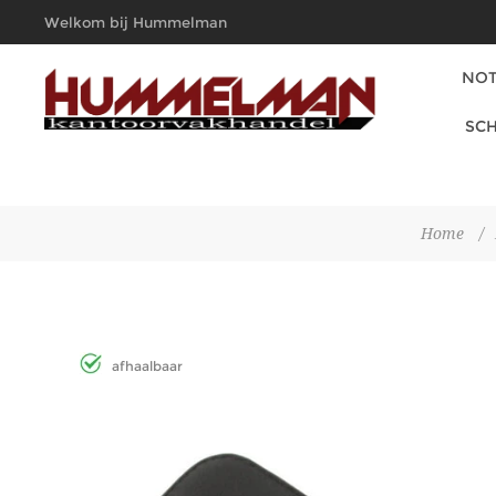
Welkom bij Hummelman
Kantoorvakhandel
NOT
SCH
Home
/
afhaalbaar