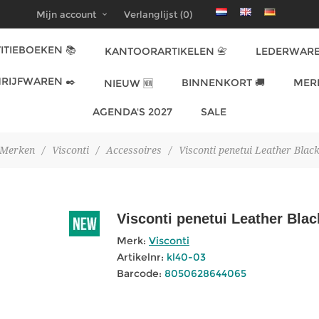
Mijn account
Verlanglijst
(0)
ITIEBOEKEN 📚
KANTOORARTIKELEN 📇
LEDERWARE
RIJFWAREN ✒️
BINNENKORT 🚚
MER
NIEUW 🆕
AGENDA'S 2027
SALE
Merken
/
Visconti
/
Accessoires
/
Visconti penetui Leather Black
Visconti penetui Leather Black
Merk:
Visconti
Artikelnr:
kl40-03
Barcode:
8050628644065