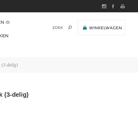
N 👜
WINKELWAGEN
(0)
KEN
SUBTOTAAL:
 (3-delig)
 (3-delig)