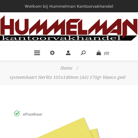
Welkom bij Hummelman Kantoorvakhandel
(0)
Home
/
systeemkaart Herlitz 105x148mm (A6) 170gr blanco geel
afhaalbaar