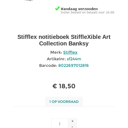
Stifflex notitieboek StiffleXible Art
Collection Banksy
Merk:
Stifflex
Artikelnr:
sf244m
Barcode:
8022697012816
€ 18,50
1 OP VOORRAAD
+
-