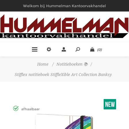
Welkom bij Hummelman Kantoorvakhandel
(0)
Home
/
Notitieboeken 📚
/
Stifflex notitieboek StiffleXible Art Collection Banksy
afhaalbaar