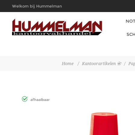
Welkom bij Hummelman
Kantoorvakhandel
NOT
SCH
Home
/
Kantoorartikelen 📇
/
Pap
afhaalbaar