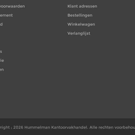
voorwaarden
Klant adressen
atement
Bestellingen
id
Winkelwagen
Verlanglijst
es
ie
en
right ; 2026 Hummelman Kantoorvakhandel. Alle rechten voorbeho