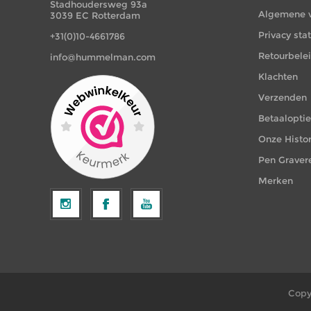
Stadhoudersweg 93a
Algemene 
3039 EC Rotterdam
Privacy st
+31(0)10-4661786
Retourbele
info@hummelman.com
Klachten
Verzenden
Betaalopti
Onze Histor
Pen Graver
Merken
Copy