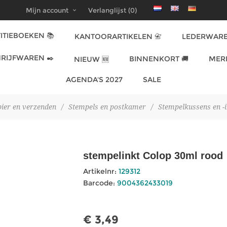
Mijn account
Verlanglijst
(0)
ITIEBOEKEN 📚
KANTOORARTIKELEN 📇
LEDERWARE
RIJFWAREN ✒️
BINNENKORT 🚚
MER
NIEUW 🆕
AGENDA'S 2027
SALE
ier en verzenden
/
Stempels en postkamer
/
Stempelkussens en -i
stempelinkt Colop 30ml rood
Artikelnr:
129312
Barcode:
9004362433019
€ 3,49