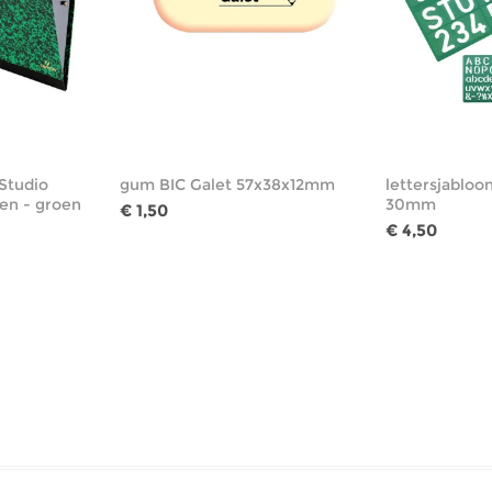
Studio
gum BIC Galet 57x38x12mm
lettersjabloon
ken - groen
30mm
€ 1,50
€ 4,50