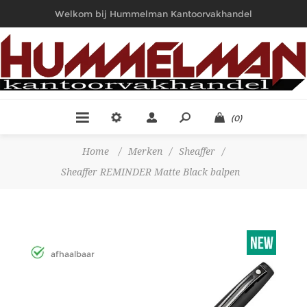
Welkom bij Hummelman Kantoorvakhandel
(0)
Home
/
Merken
/
Sheaffer
/
Sheaffer REMINDER Matte Black balpen
afhaalbaar