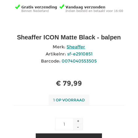
Sheaffer ICON Matte Black - balpen
Merk:
Sheaffer
Artikelnr:
sf-e2910851
Barcode:
0074040553505
€ 79,99
1 OP VOORRAAD
+
-