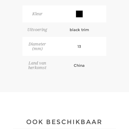
Kleur
Uitvoering
black trim
Diameter
13
(mm)
Land van
China
herkomst
OOK BESCHIKBAAR