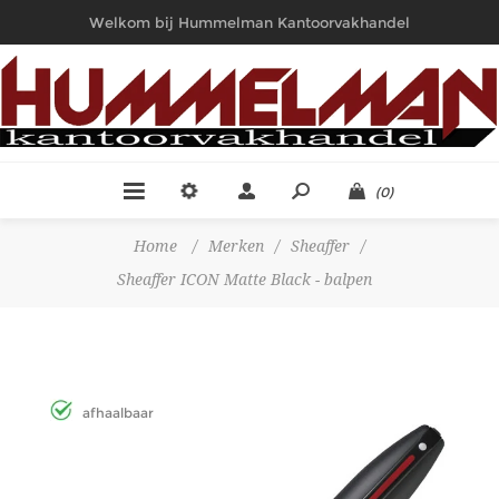
Welkom bij Hummelman Kantoorvakhandel
(0)
Home
/
Merken
/
Sheaffer
/
Sheaffer ICON Matte Black - balpen
afhaalbaar