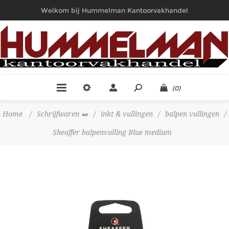
Welkom bij Hummelman Kantoorvakhandel
(0)
Home
/
Schrijfwaren ✒️
/
inkt & vullingen
/
balpen vullingen
/
Sheaffer balpenvulling Blue medium