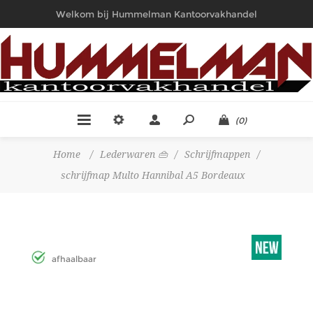
Welkom bij Hummelman Kantoorvakhandel
(0)
Home
/
Lederwaren 👜
/
Schrijfmappen
/
schrijfmap Multo Hannibal A5 Bordeaux
afhaalbaar