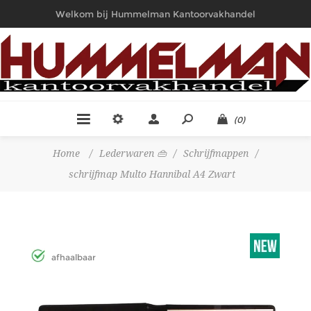
Welkom bij Hummelman Kantoorvakhandel
(0)
Home
/
Lederwaren 👜
/
Schrijfmappen
/
schrijfmap Multo Hannibal A4 Zwart
afhaalbaar