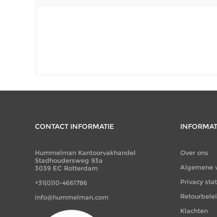
CONTACT INFORMATIE
INFORMAT
Hummelman Kantoorvakhandel
Over ons
Stadhoudersweg 93a
Algemene 
3039 EC Rotterdam
Privacy st
+31(0)10-4661786
Retourbele
info@hummelman.com
Klachten