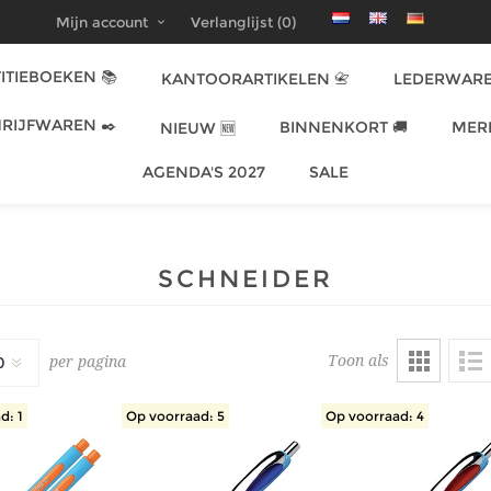
Mijn account
Verlanglijst
(0)
ITIEBOEKEN 📚
KANTOORARTIKELEN 📇
LEDERWARE
RIJFWAREN ✒️
BINNENKORT 🚚
MER
NIEUW 🆕
AGENDA'S 2027
SALE
SCHNEIDER
Toon als
per pagina
d: 1
Op voorraad: 5
Op voorraad: 4