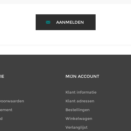
AANMELDEN
IE
MIJN ACCOUNT
Klant informatie
voorwaarden
Klant adressen
atement
Bestellingen
id
Winkelwagen
Verlanglijst