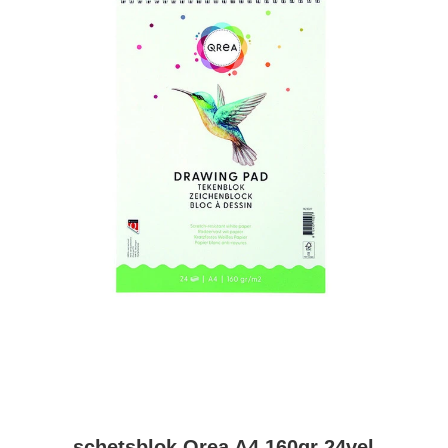
schetsblok Qrea A4 160gr 24vel