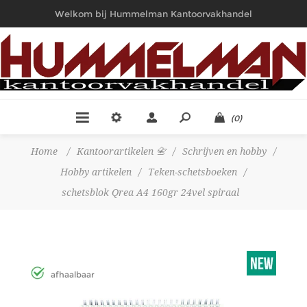
Welkom bij Hummelman Kantoorvakhandel
(0)
Home
/
Kantoorartikelen 📇
/
Schrijven en hobby
/
Hobby artikelen
/
Teken-schetsboeken
/
schetsblok Qrea A4 160gr 24vel spiraal
afhaalbaar