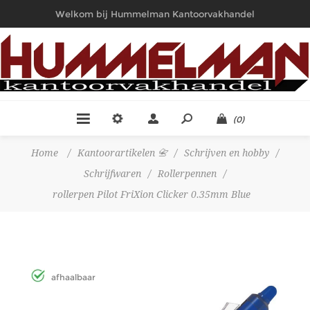
Welkom bij Hummelman Kantoorvakhandel
(0)
Home
/
Kantoorartikelen 📇
/
Schrijven en hobby
/
Schrijfwaren
/
Rollerpennen
/
rollerpen Pilot FriXion Clicker 0.35mm Blue
afhaalbaar