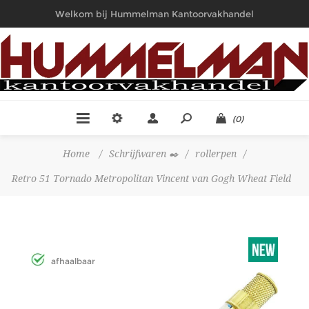
Welkom bij Hummelman Kantoorvakhandel
(0)
Home
/
Schrijfwaren ✒️
/
rollerpen
/
Retro 51 Tornado Metropolitan Vincent van Gogh Wheat Field
afhaalbaar