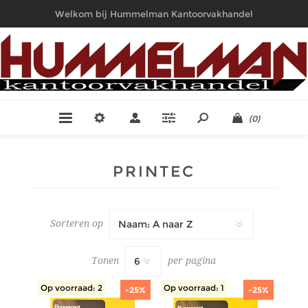
Welkom bij Hummelman Kantoorvakhandel
(0)
PRINTEC
Sorteren op
Tonen
per pagina
Op voorraad: 2
Op voorraad: 1
-25%
-25%