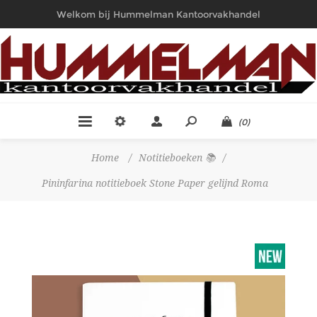
Welkom bij Hummelman Kantoorvakhandel
(0)
Home
/
Notitieboeken 📚
/
Pininfarina notitieboek Stone Paper gelijnd Roma