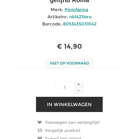
Merk:
Pininfarina
Artikelnr:
nb1421ibro
Barcode:
8053435031042
€ 14,90
NIET OP VOORRAAD
+
-