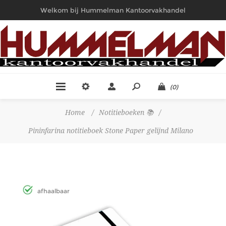
Welkom bij Hummelman Kantoorvakhandel
(0)
Home
/
Notitieboeken 📚
/
Pininfarina notitieboek Stone Paper gelijnd Milano
afhaalbaar