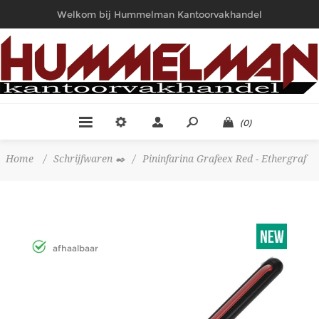
Welkom bij Hummelman Kantoorvakhandel
(0)
Home
/
Schrijfwaren ✒️
/
Pininfarina Grafeex Red - Ethergraf
afhaalbaar