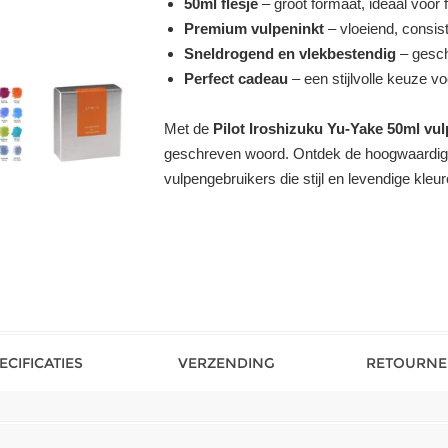
50ml flesje
– groot formaat, ideaal voor 
Premium vulpeninkt
– vloeiend, consist
Sneldrogend en vlekbestendig
– geschi
Perfect cadeau
– een stijlvolle keuze v
Met de
Pilot Iroshizuku Yu-Yake 50ml vul
geschreven woord. Ontdek de hoogwaardige
vulpengebruikers die stijl en levendige kle
ECIFICATIES
VERZENDING
RETOURNE