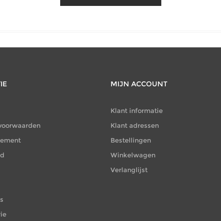
IE
MIJN ACCOUNT
Klant informatie
voorwaarden
Klant adressen
atement
Bestellingen
id
Winkelwagen
Verlanglijst
es
ie