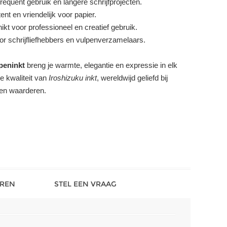
frequent gebruik en langere schrijfprojecten.
ent en vriendelijk voor papier.
kt voor professioneel en creatief gebruik.
oor schrijfliefhebbers en vulpenverzamelaars.
peninkt
breng je warmte, elegantie en expressie in elk
 kwaliteit van
Iroshizuku inkt
, wereldwijd geliefd bij
uren waarderen.
REN
STEL EEN VRAAG