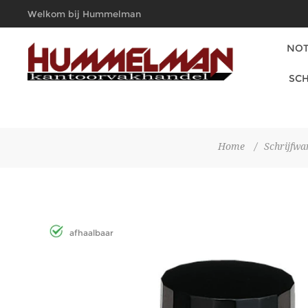
Welkom bij Hummelman
Kantoorvakhandel
NOT
SCH
Home
/
Schrijfwa
afhaalbaar