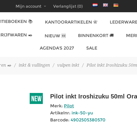
Mijn account
Verlanglijst
(0)
ITIEBOEKEN 📚
KANTOORARTIKELEN 📇
LEDERWARE
RIJFWAREN ✒️
BINNENKORT 🚚
MER
NIEUW 🆕
AGENDA'S 2027
SALE
ren ✒️
/
inkt & vullingen
/
vulpen inkt
/
Pilot inkt Iroshizuku 50
Pilot inkt Iroshizuku 50ml Or
Merk:
Pilot
Artikelnr:
ink-50-yu
Barcode:
4902505380570