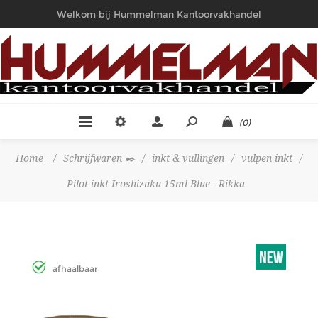
Welkom bij Hummelman Kantoorvakhandel
(0)
Home
/
Schrijfwaren ✒️
/
inkt & vullingen
/
vulpen inkt
/
Pilot inkt Iroshizuku 15ml Blue - Rikka
afhaalbaar