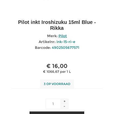
Pilot inkt Iroshizuku 15ml Blue -
Rikka
Merk:
Pilot
Artikelnr:
ink-15-ri-e
Barcode:
4902505677571
€ 16,00
€ 1066,67 per 1 L
3 OP VOORRAAD
+
-