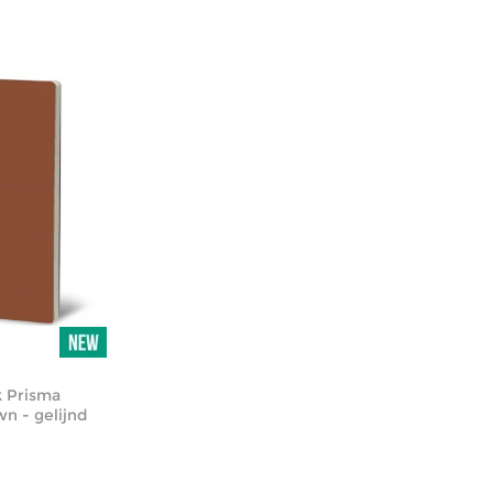
k Prisma
wn - gelijnd