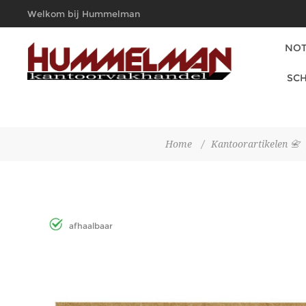
Welkom bij Hummelman
Kantoorvakhandel
NOT
SCH
Home
/
Kantoorartikelen 📇
afhaalbaar