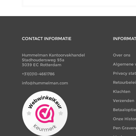
CONTACT INFORMATIE
INFORMAT
Hummelman Kantoorvakhandel
Over ons
Stadhoudersweg 93a
Algemene 
3039 EC Rotterdam
Privacy st
+31(0)10-4661786
Retourbele
info@hummelman.com
Klachten
Verzenden
Betaalopti
Onze Histor
Pen Graver