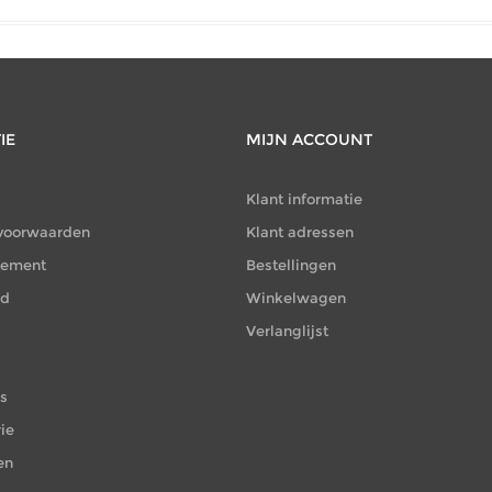
IE
MIJN ACCOUNT
Klant informatie
voorwaarden
Klant adressen
atement
Bestellingen
id
Winkelwagen
Verlanglijst
es
ie
en