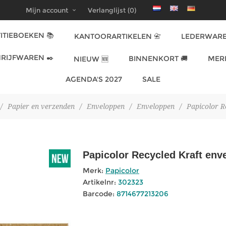
Mijn account
Verlanglijst
(0)
ITIEBOEKEN 📚
KANTOORARTIKELEN 📇
LEDERWARE
RIJFWAREN ✒️
BINNENKORT 🚚
MER
NIEUW 🆕
AGENDA'S 2027
SALE
/
Papier en verzenden
/
Enveloppen
/
Enveloppen
/
Papicolor R
Papicolor Recycled Kraft env
Merk:
Papicolor
Artikelnr:
302323
Barcode:
8714677213206