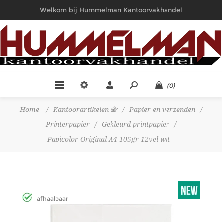
Welkom bij Hummelman Kantoorvakhandel
(0)
Home
/
Kantoorartikelen 📇
/
Papier en verzenden
/
Printerpapier
/
Gekleurd printpapier
/
Papicolor Original A4 105gr 12vel wit
afhaalbaar