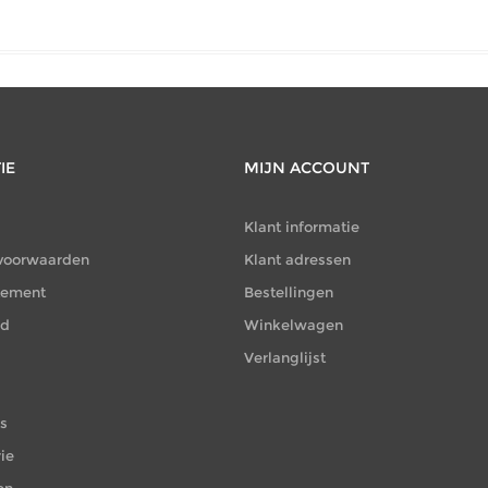
IE
MIJN ACCOUNT
Klant informatie
voorwaarden
Klant adressen
atement
Bestellingen
id
Winkelwagen
Verlanglijst
es
ie