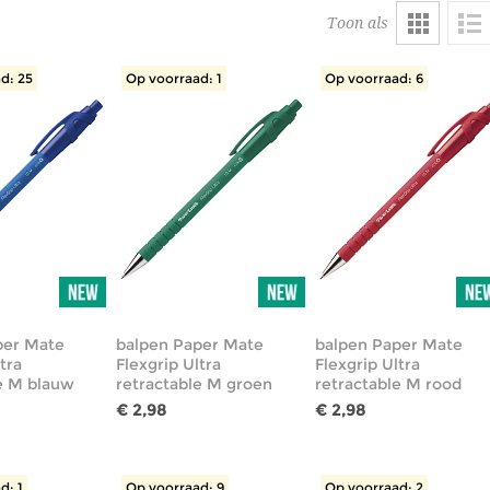
Toon als
d: 25
Op voorraad: 1
Op voorraad: 6
per Mate
balpen Paper Mate
balpen Paper Mate
tra
Flexgrip Ultra
Flexgrip Ultra
e M blauw
retractable M groen
retractable M rood
€ 2,98
€ 2,98
d: 1
Op voorraad: 9
Op voorraad: 2