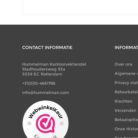
CONTACT INFORMATIE
INFORMAT
Hummelman Kantoorvakhandel
Over ons
Stadhoudersweg 93a
Algemene 
3039 EC Rotterdam
Privacy st
+31(0)10-4661786
Retourbele
info@hummelman.com
Klachten
Verzenden
Betaalopti
Onze Histor