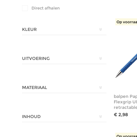
Direct afhalen
Op voorraa
KLEUR
UITVOERING
MATERIAAL
balpen Pa
Flexgrip Ul
retractabl
€ 2,98
INHOUD
Op voorraa