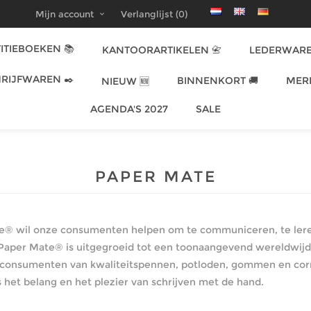
Mijn account
Verlanglijst
(0)
ITIEBOEKEN 📚
KANTOORARTIKELEN 📇
LEDERWARE
RIJFWAREN ✒️
BINNENKORT 🚚
MER
NIEUW 🆕
AGENDA'S 2027
SALE
PAPER MATE
e® wil onze consumenten helpen om te communiceren, te leren
 Paper Mate® is uitgegroeid tot een toonaangevend wereldwijd 
 consumenten van kwaliteitspennen, potloden, gommen en cor
 het belang en het plezier van schrijven met de hand.