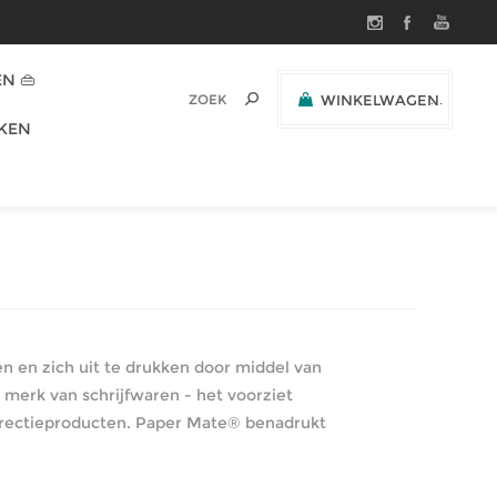
N 👜
WINKELWAGEN
(0)
KEN
SUBTOTAAL:
 en zich uit te drukken door middel van
merk van schrijfwaren - het voorziet
rectieproducten. Paper Mate® benadrukt