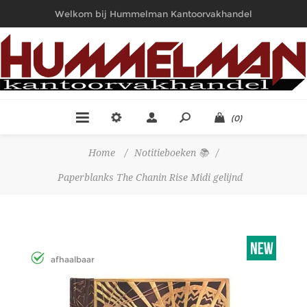
Welkom bij Hummelman Kantoorvakhandel
(0)
Home
/
Notitieboeken 📚
/
Paperblanks The Chanin Rise Midi gelijnd
afhaalbaar