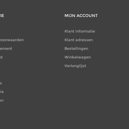
IE
MIJN ACCOUNT
Klant informatie
voorwaarden
Klant adressen
atement
Bestellingen
id
Winkelwagen
Verlanglijst
es
ie
en