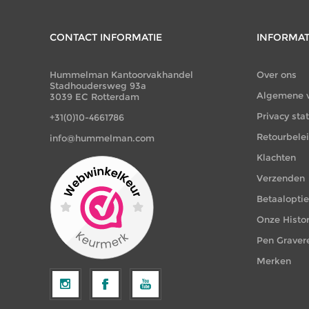
CONTACT INFORMATIE
INFORMAT
Hummelman Kantoorvakhandel
Over ons
Stadhoudersweg 93a
Algemene 
3039 EC Rotterdam
Privacy st
+31(0)10-4661786
Retourbele
info@hummelman.com
Klachten
Verzenden
Betaalopti
Onze Histor
Pen Graver
Merken