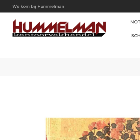
Welkom bij Hummelman
Kantoorvakhandel
NOT
SCH