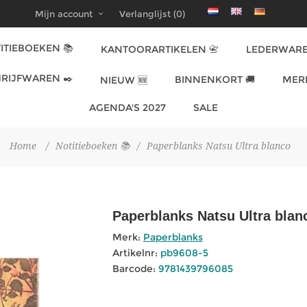
Mijn account
Verlanglijst
(0)
ITIEBOEKEN 📚
KANTOORARTIKELEN 📇
LEDERWARE
RIJFWAREN ✒️
BINNENKORT 🚚
MER
NIEUW 🆕
AGENDA'S 2027
SALE
Home
/
Notitieboeken 📚
/
Paperblanks Natsu Ultra blanco
Paperblanks Natsu Ultra blan
Merk:
Paperblanks
Artikelnr:
pb9608-5
Barcode:
9781439796085