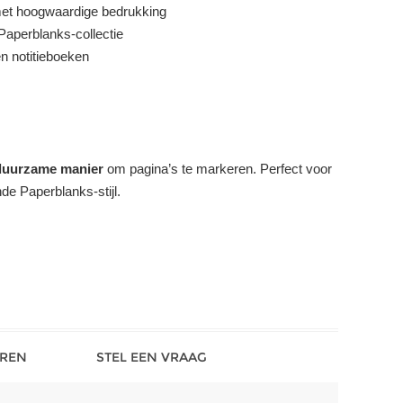
et hoogwaardige bedrukking
Paperblanks-collectie
n notitieboeken
n duurzame manier
om pagina’s te markeren. Perfect voor
nde Paperblanks-stijl.
REN
STEL EEN VRAAG