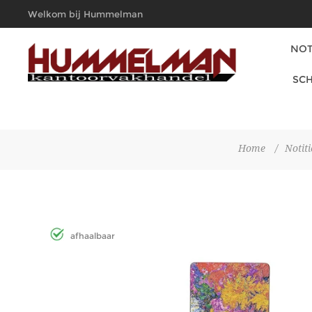
Welkom bij Hummelman
Kantoorvakhandel
NOT
SCH
Home
/
Notit
afhaalbaar