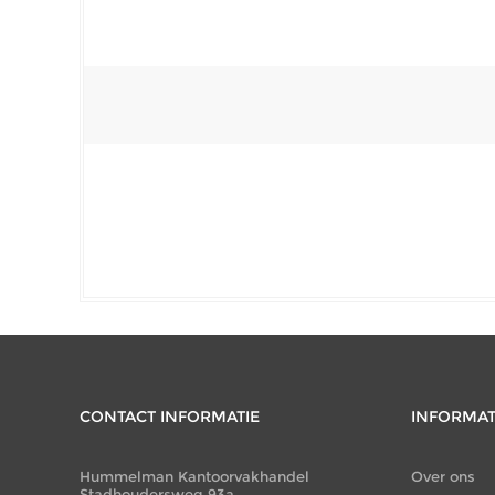
CONTACT INFORMATIE
INFORMAT
Hummelman Kantoorvakhandel
Over ons
Stadhoudersweg 93a