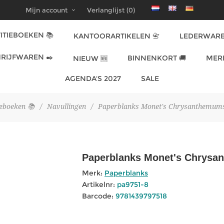
Mijn account
Verlanglijst
(0)
ITIEBOEKEN 📚
KANTOORARTIKELEN 📇
LEDERWARE
RIJFWAREN ✒️
BINNENKORT 🚚
MER
NIEUW 🆕
AGENDA'S 2027
SALE
ieboeken 📚
/
Navullingen
/
Paperblanks Monet's Chrysanthemums
Paperblanks Monet's Chrysa
Merk:
Paperblanks
Artikelnr:
pa9751-8
Barcode:
9781439797518