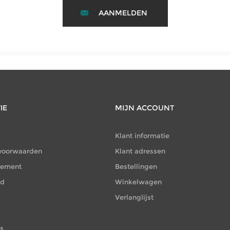
AANMELDEN
IE
MIJN ACCOUNT
Klant informatie
voorwaarden
Klant adressen
atement
Bestellingen
id
Winkelwagen
Verlanglijst
es