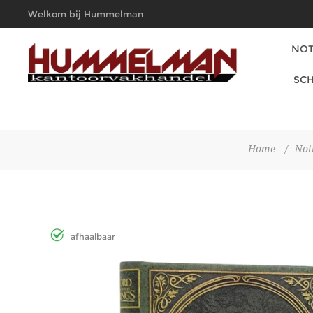
Welkom bij Hummelman
Kantoorvakhandel
NOT
SCH
Home
/
Not
afhaalbaar