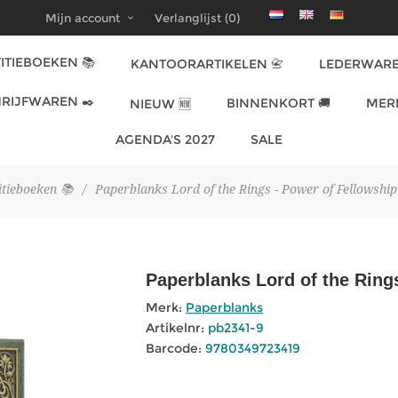
Mijn account
Verlanglijst
(0)
ITIEBOEKEN 📚
KANTOORARTIKELEN 📇
LEDERWARE
RIJFWAREN ✒️
BINNENKORT 🚚
MER
NIEUW 🆕
AGENDA'S 2027
SALE
itieboeken 📚
/
Paperblanks Lord of the Rings - Power of Fellowship 
Paperblanks Lord of the Rings
Merk:
Paperblanks
Artikelnr:
pb2341-9
Barcode:
9780349723419