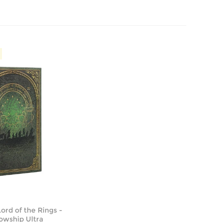
1
ord of the Rings -
owship Ultra