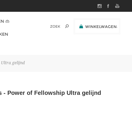
N 👜
WINKELWAGEN
(0)
KEN
SUBTOTAAL:
Ultra gelijnd
 - Power of Fellowship Ultra gelijnd