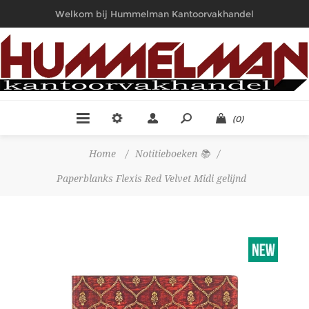
Welkom bij Hummelman Kantoorvakhandel
(0)
Home
/
Notitieboeken 📚
/
Paperblanks Flexis Red Velvet Midi gelijnd