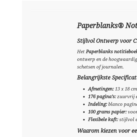
Paperblanks® Notit
Stijlvol Ontwerp voor C
Het
Paperblanks notitieboe
ontwerp en de hoogwaardige 
schetsen of journalen.
Belangrijkste Specificat
Afmetingen:
13 x 18 c
176 pagina’s:
zuurvrij
Indeling:
blanco pagina’
100 grams papier:
voor
Flexibele kaft:
stijlvol
Waarom kiezen voor ee