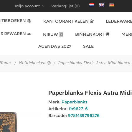
Mijn account
Verlanglijst
(0)
ITIEBOEKEN 📚
KANTOORARTIKELEN 📇
LEDERWARE
RIJFWAREN ✒️
BINNENKORT 🚚
MER
NIEUW 🆕
AGENDA'S 2027
SALE
Home
/
Notitieboeken 📚
/
Paperblanks Flexis Astra Midi blanco
Paperblanks Flexis Astra Mid
Merk:
Paperblanks
Artikelnr:
fb9627-6
Barcode:
9781439796276