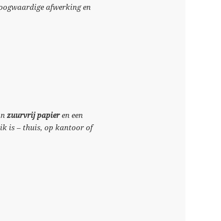
 hoogwaardige afwerking en
an
zuurvrij papier
en een
k is – thuis, op kantoor of