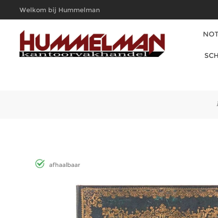
Welkom bij Hummelman
Kantoorvakhandel
NOT
SCH
afhaalbaar