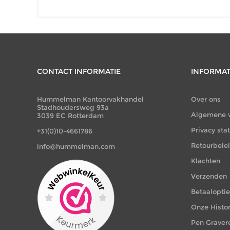
CONTACT INFORMATIE
INFORMAT
Hummelman Kantoorvakhandel
Over ons
Stadhoudersweg 93a
Algemene 
3039 EC Rotterdam
Privacy st
+31(0)10-4661786
Retourbele
info@hummelman.com
Klachten
Verzenden
Betaalopti
Onze Histor
Pen Graver