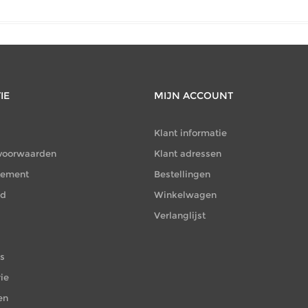
IE
MIJN ACCOUNT
Klant informatie
voorwaarden
Klant adressen
atement
Bestellingen
id
Winkelwagen
Verlanglijst
es
ie
en