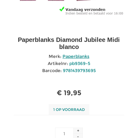
Paperblanks Diamond Jubilee Midi
blanco
Merk:
Paperblanks
Artikelnr:
pb9369-5
Barcode:
9781439793695
€ 19,95
1 OP VOORRAAD
+
-