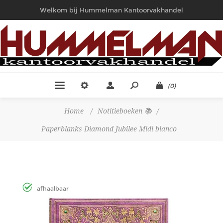
Welkom bij Hummelman Kantoorvakhandel
(0)
Home
/
Notitieboeken 📚
/
Paperblanks Diamond Jubilee Midi blanco
afhaalbaar