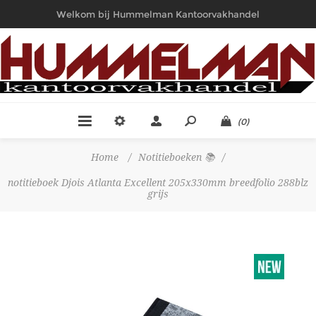
Welkom bij Hummelman Kantoorvakhandel
(0)
Home
/
Notitieboeken 📚
/
notitieboek Djois Atlanta Excellent 205x330mm breedfolio 288blz
grijs