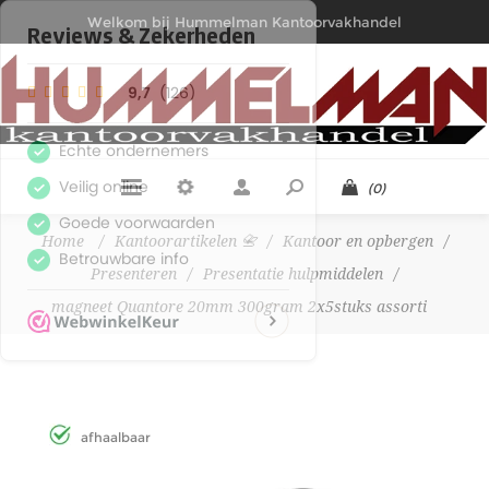
Welkom bij Hummelman Kantoorvakhandel
(0)
Home
/
Kantoorartikelen 📇
/
Kantoor en opbergen
/
Presenteren
/
Presentatie hulpmiddelen
/
magneet Quantore 20mm 300gram 2x5stuks assorti
afhaalbaar