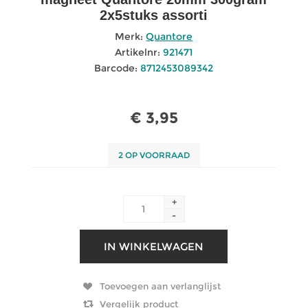
2x5stuks assorti
Merk:
Quantore
Artikelnr:
921471
Barcode:
8712453089342
€ 3,95
2 OP VOORRAAD
+
-