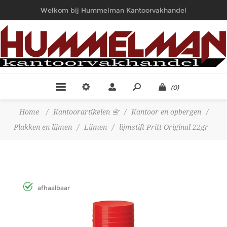
Welkom bij Hummelman Kantoorvakhandel
(0)
Home
/
Kantoorartikelen 📇
/
Kantoor en opbergen
/
Plakken en lijmen
/
Lijmen
/
lijmstift Pritt Original 22gr
afhaalbaar