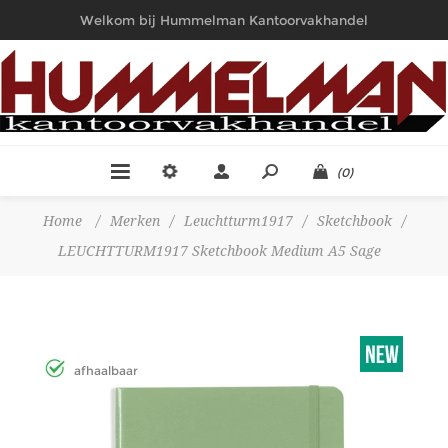
Welkom bij Hummelman Kantoorvakhandel
(0)
Home
/
Merken
/
Leuchtturm1917
/
Sketchbook
/
LEUCHTTURM1917 Sketchbook Medium A5 Sage
afhaalbaar