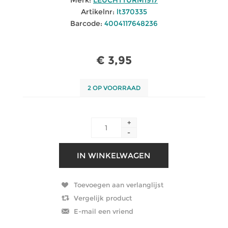
Artikelnr:
lt370335
Barcode:
4004117648236
€ 3,95
2 OP VOORRAAD
+
-