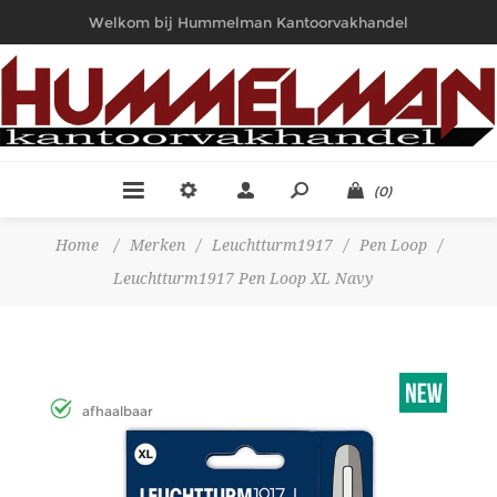
Welkom bij Hummelman Kantoorvakhandel
(0)
Home
/
Merken
/
Leuchtturm1917
/
Pen Loop
/
Leuchtturm1917 Pen Loop XL Navy
afhaalbaar