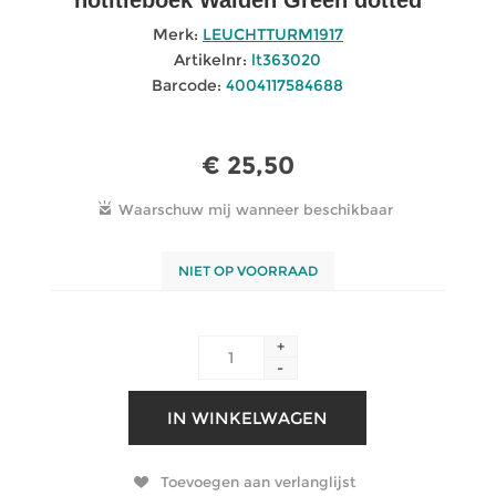
Merk:
LEUCHTTURM1917
Artikelnr:
lt363020
Barcode:
4004117584688
€ 25,50
NIET OP VOORRAAD
+
-