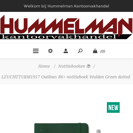
Welkom bij Hummelman Kantoorvakhandel
(0)
Home
/
Notitieboeken 📚
/
LEUCHTTURM1917 Outlines B6+ notitieboek Walden Green dotted