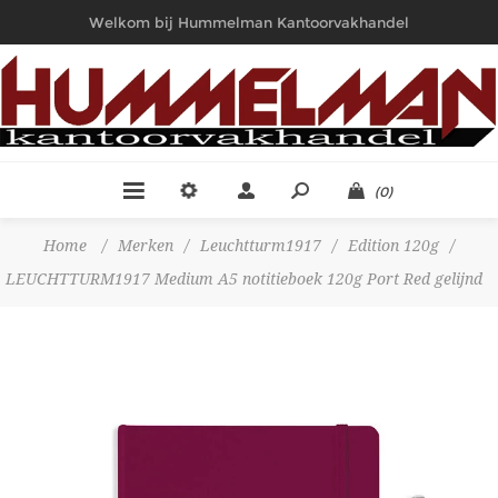
Welkom bij Hummelman Kantoorvakhandel
(0)
Home
/
Merken
/
Leuchtturm1917
/
Edition 120g
/
LEUCHTTURM1917 Medium A5 notitieboek 120g Port Red gelijnd