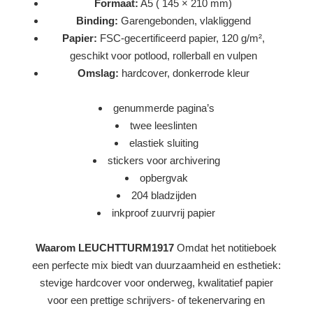
Formaat:
A5 ( 145 × 210 mm)
Binding:
Garengebonden, vlakliggend
Papier:
FSC-gecertificeerd papier, 120 g/m²,
geschikt voor potlood, rollerball en vulpen
Omslag:
hardcover, donkerrode kleur
genummerde pagina’s
twee leeslinten
elastiek sluiting
stickers voor archivering
opbergvak
204 bladzijden
inkproof zuurvrij papier
Waarom LEUCHTTURM1917
Omdat het notitieboek
een perfecte mix biedt van duurzaamheid en esthetiek:
stevige hardcover voor onderweg, kwalitatief papier
voor een prettige schrijvers- of tekenervaring en