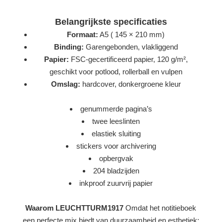
Belangrijkste specificaties
Formaat:
A5 ( 145 × 210 mm)
Binding:
Garengebonden, vlakliggend
Papier:
FSC-gecertificeerd papier, 120 g/m²,
geschikt voor potlood, rollerball en vulpen
Omslag:
hardcover, donkergroene kleur
genummerde pagina’s
twee leeslinten
elastiek sluiting
stickers voor archivering
opbergvak
204 bladzijden
inkproof zuurvrij papier
Waarom LEUCHTTURM1917
Omdat het notitieboek
een perfecte mix biedt van duurzaamheid en esthetiek: