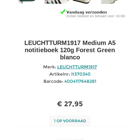
LEUCHTTURM1917 Medium A5
notitieboek 120g Forest Green
blanco
Merk:
LEUCHTTURM1917
Artikelnr:
lt370340
Barcode:
4004117648281
€ 27,95
1 OP VOORRAAD