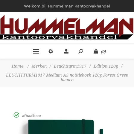
Welkom bij Hummelman Kantoorvakhandel
(0)
Home
/
Merken
/
Leuchtturm1917
/
Edition 120g
/
LEUCHTTURM1917 Medium A5 notitieboek 120g Forest Green
blanco
afhaalbaar