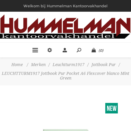
Welkom bij Hummelman Kantoorvakhandel
(0)
Home
/
Merken
/
Leuchtturm1917
/
Jottbook Pur
/
LEUCHTTURM1917 Jottbook Pur Pocket A6 Flexcover blanco Mint
Green