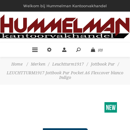
Welkom bij Hummelman Kantoorvakhandel
(0)
Home
/
Merken
/
Leuchtturm1917
/
Jottbook Pur
/
LEUCHTTURM1917 Jottbook Pur Pocket A6 Flexcover blanco
Indigo