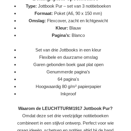
Type:
Jottbook Pur – set van 3 notitieboeken
Formaat:
Poket (A6, 90 x 150 mm)
Omslag:
Flexcover, zacht en lichtgewicht
Kleur:
Blauw
Pagina’s:
Blanco
Set van drie Jottbooks in een kleur
Flexibele en duurzame omslag
Garen gebonden boek gaat plat open
Genummerde pagina’s
64 pagina's
Hoogwaardig 80 g/m² papierpapier
Inkproof
Waarom de LEUCHTTURM1917 Jottbook Pur?
Omdat deze set drie veelzijdige notitieboeken
combineert in een stijlvol ontwerp. Perfect voor wie
graag ideeën, schetsen en notities altijd bij de hand