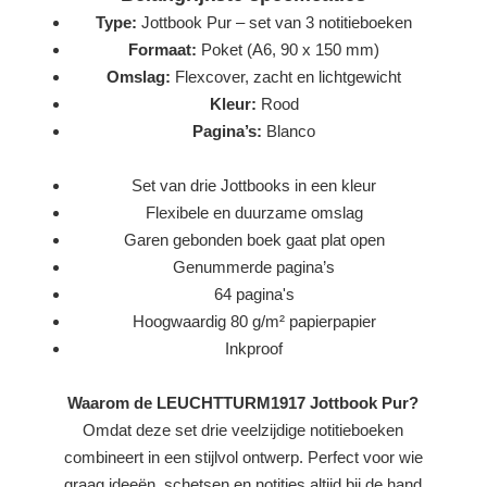
Type:
Jottbook Pur – set van 3 notitieboeken
Formaat:
Poket (A6, 90 x 150 mm)
Omslag:
Flexcover, zacht en lichtgewicht
Kleur:
Rood
Pagina’s:
Blanco
Set van drie Jottbooks in een kleur
Flexibele en duurzame omslag
Garen gebonden boek gaat plat open
Genummerde pagina’s
64 pagina's
Hoogwaardig 80 g/m² papierpapier
Inkproof
Waarom de LEUCHTTURM1917 Jottbook Pur?
Omdat deze set drie veelzijdige notitieboeken
combineert in een stijlvol ontwerp. Perfect voor wie
graag ideeën, schetsen en notities altijd bij de hand