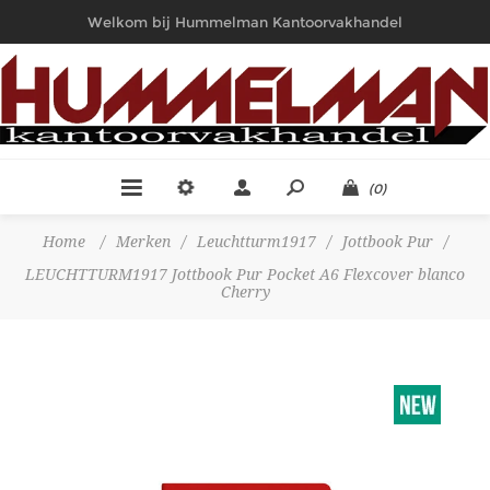
Welkom bij Hummelman Kantoorvakhandel
(0)
Home
/
Merken
/
Leuchtturm1917
/
Jottbook Pur
/
LEUCHTTURM1917 Jottbook Pur Pocket A6 Flexcover blanco
Cherry