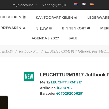
Mijn account
Verlanglijst
(0)
ITIEBOEKEN 📚
KANTOORARTIKELEN 📇
LEDERWARE
RIJFWAREN ✒️
BINNENKORT 🚚
MER
NIEUW 🆕
AGENDA'S 2027
SALE
urm1917
/
Jottbook Pur
/
LEUCHTTURM1917 Jottbook Pur Medium 
LEUCHTTURM1917 Jottbook Pu
Merk:
LEUCHTTURM1917
Artikelnr:
lt400702
Barcode:
4070292006291