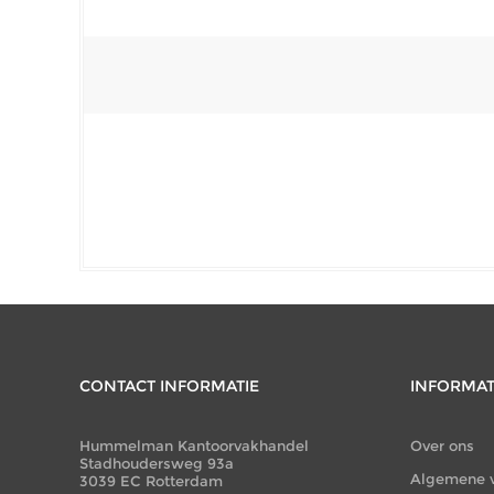
CONTACT INFORMATIE
INFORMAT
Hummelman Kantoorvakhandel
Over ons
Stadhoudersweg 93a
Algemene 
3039 EC Rotterdam