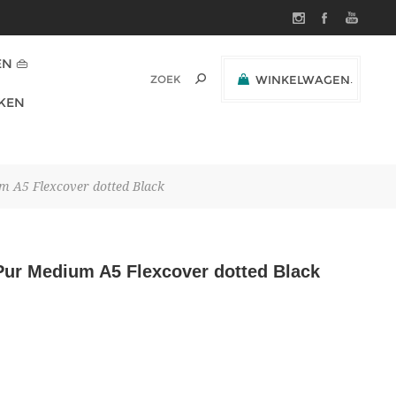
N 👜
WINKELWAGEN
(0)
KEN
SUBTOTAAL:
A5 Flexcover dotted Black
r Medium A5 Flexcover dotted Black