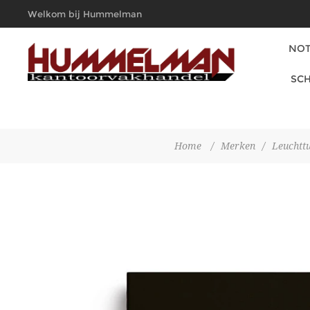
Welkom bij Hummelman
Kantoorvakhandel
NOT
SCH
Home
/
Merken
/
Leuchtt