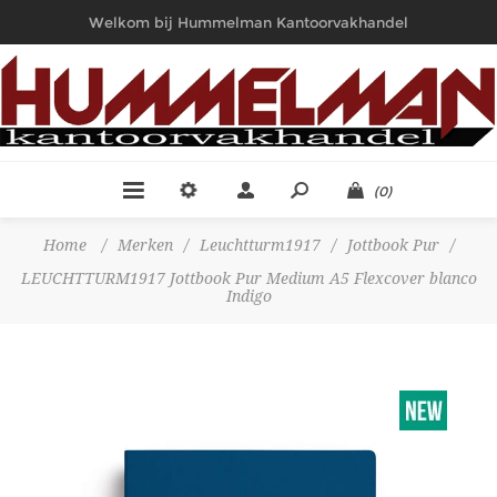
Welkom bij Hummelman Kantoorvakhandel
(0)
Home
/
Merken
/
Leuchtturm1917
/
Jottbook Pur
/
LEUCHTTURM1917 Jottbook Pur Medium A5 Flexcover blanco
Indigo