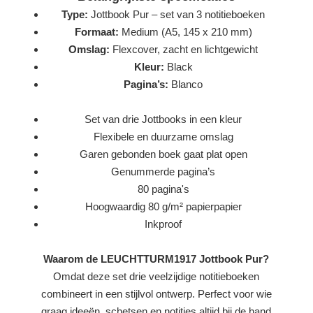
Type:
Jottbook Pur – set van 3 notitieboeken
Formaat:
Medium (A5, 145 x 210 mm)
Omslag:
Flexcover, zacht en lichtgewicht
Kleur:
Black
Pagina’s:
Blanco
Set van drie Jottbooks in een kleur
Flexibele en duurzame omslag
Garen gebonden boek gaat plat open
Genummerde pagina’s
80 pagina's
Hoogwaardig 80 g/m² papierpapier
Inkproof
Waarom de LEUCHTTURM1917 Jottbook Pur?
Omdat deze set drie veelzijdige notitieboeken
combineert in een stijlvol ontwerp. Perfect voor wie
graag ideeën, schetsen en notities altijd bij de hand