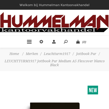
Welkom bij Hummelman Kantoorvakhandel
(0)
Home
/
Merken
/
Leuchtturm1917
/
Jottbook Pur
/
LEUCHTTURM1917 Jottbook Pur Medium A5 Flexcover blanco
Black