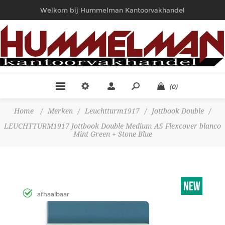
Welkom bij Hummelman Kantoorvakhandel
(0)
Home
/
Merken
/
Leuchtturm1917
/
Jottbook Double
/
LEUCHTTURM1917 Jottbook Double Medium A5 Flexcover blanco
Mint Green + Stone Blue
afhaalbaar