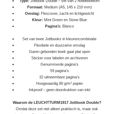
Type:
Jottbook Double – set van 2 notitieboeken
Formaat:
Medium (A5, 145 x 210 mm)
Omslag:
Flexcover, zacht en lichtgewicht
Kleur:
Mint Green en Stone Blue
Pagina’s:
Blanco
Set van twee Jottbooks in kleurencombinatie
Flexibele en duurzame omslag
Garen gebonden boek gaat plat open
Sticker voor labelen en archiveren
Genummerde pagina’s
59 pagina's
32 uitneembare pagina's
Hoogwaardig 80 g/m² papier
Inkproof – geen doordrukken van inkt
Waarom de LEUCHTTURM1917 Jottbook Double?
Omdat deze set niet alleen praktisch is, maar ook