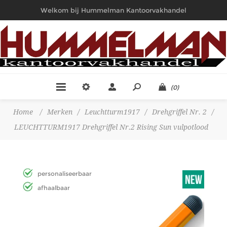
Welkom bij Hummelman Kantoorvakhandel
(0)
Home
/
Merken
/
Leuchtturm1917
/
Drehgriffel Nr. 2
/
LEUCHTTURM1917 Drehgriffel Nr.2 Rising Sun vulpotlood
personaliseerbaar
afhaalbaar