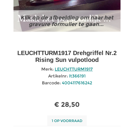
Klik op de afbeelding om naar het
gravure formulier te gaan...
LEUCHTTURM1917 Drehgriffel Nr.2
Rising Sun vulpotlood
Merk:
LEUCHTTURM1917
Artikelnr:
lt366191
Barcode:
4004117616242
€ 28,50
1 OP VOORRAAD