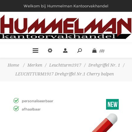
Welkom bij Hummelman Kantoorvakhandel
(0)
Home
/
Merken
/
Leuchtturm1917
/
Drehgriffel Nr. 1
/
LEUCHTTURM1917 Drehgriffel Nr.1 Cherry balpen
personaliseerbaar
afhaalbaar