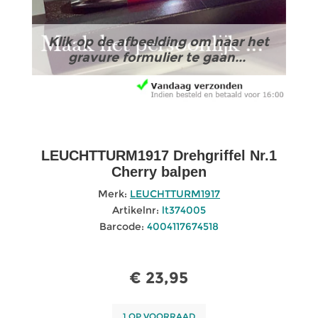
Klik op de afbeelding om naar het
gravure formulier te gaan...
LEUCHTTURM1917 Drehgriffel Nr.1
Cherry balpen
Merk:
LEUCHTTURM1917
Artikelnr:
lt374005
Barcode:
4004117674518
€ 23,95
1 OP VOORRAAD